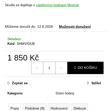
č
Skvěle se doplňuje s
nástěnnými hodinami Minimal
.
u
j
e
m
Můžeme doručit do:
12.8.2026
Možnosti doručení
e
Skladem
STOLNÍ
Kód:
SHMV/DUB
HODINY
KAPKA
-
1 850 Kč
JILM
Měrná
3
DO KOŠÍKU
cena:
490
Kč
Zeptat se
Sdílet
Kategorie
:
Stolní hodiny
Popis
Podobné (8)
Hodnocení
Diskuze