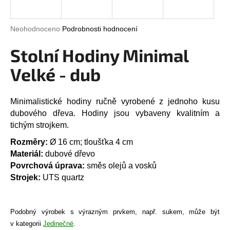
a
j
Průměrné
Neohodnoceno
Podrobnosti hodnocení
í
hodnocení
produktu
Stolní Hodiny Minimal
t
je
?
0,0
Velké - dub
z
5
hvězdiček.
Minimalistické hodiny ručně vyrobené z jednoho kusu
dubového dřeva. Hodiny jsou vybaveny kvalitním a
HLEDAT
tichým strojkem.
Rozměry:
Ø 16 cm; tloušťka 4 cm
Materiál:
dubové dřevo
D
Povrchová úprava:
směs olejů a vosků
o
Strojek:
UTS quartz
p
o
r
Podobný výrobek s výrazným prvkem, např. sukem, může být
u
v kategorii
Jedinečné
.