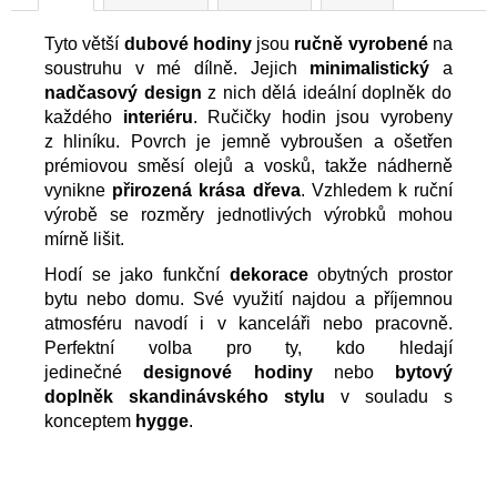
Tyto
větší
dubové hodiny
jsou
ručně vyrobené
na
soustruhu v mé dílně. Jejich
minimalistický
a
nadčasový design
z nich dělá ideální doplněk do
každého
interiéru
. Ručičky hodin jsou vyrobeny
z hliníku. Povrch je jemně vybroušen a ošetřen
prémiovou směsí olejů a vosků, takže nádherně
vynikne
přirozená krása dřeva
. Vzhledem k ruční
výrobě se rozměry jednotlivých výrobků mohou
mírně lišit.
Hodí se jako funkční
dekorace
obytných prostor
bytu nebo domu. Své využití najdou a příjemnou
atmosféru navodí i v kanceláři nebo pracovně.
Perfektní volba pro ty, kdo hledají
jedinečné
designové hodiny
nebo
bytový
doplněk skandinávského stylu
v souladu s
konceptem
hygge
.