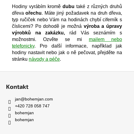
Hodiny vyrábím kromě
dubu
také z různých druhů
dřeva
ořechu
. Máte jiný požadavek na druh dřeva,
typ ručiček nebo Vám na hodinách chybí ciferník s
číslicemi? Po dohodě je možná
výroba a úpravy
výrobků na zakázku,
rád Vás seznámím s
možnostmi. Ozvěte se mi
mailem nebo
telefonicky
.
Pro další informace, například jak
hodiny nastavit nebo jak o ně pečovat, přejděte na
stránku
návody a péče
.
Z
á
Kontakt
p
a
jan
@
bohemjan.com
t
+420 728 058 747
í
bohemjan
bohemjan