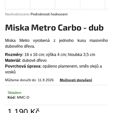
a
j
Průměrné
Neohodnoceno
Podrobnosti hodnocení
í
hodnocení
produktu
Miska Metro Carbo - dub
t
je
?
0,0
z
Miska Metro vyrobená z jednoho kusu masivního
5
dubového dřeva.
hvězdiček.
Rozměry:
16 x 16 cm; výška 4 cm; hloubka 3,5 cm
HLEDAT
Materiál:
dubové dřevo
Povrchová úprava:
opáleno plamenem, směs olejů a
vosků
D
Můžeme doručit do:
11.8.2026
Možnosti doručení
o
p
Skladem
o
Kód:
MMC-D
r
u
1 190 Kč