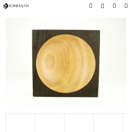
K
Přejít
Hledat
Nákup
M
Přihlášení
na
o
obsah
Zpět
Zpět
košík
š
í
C
k
o
p
o
t
ř
e
b
u
j
e
t
e
n