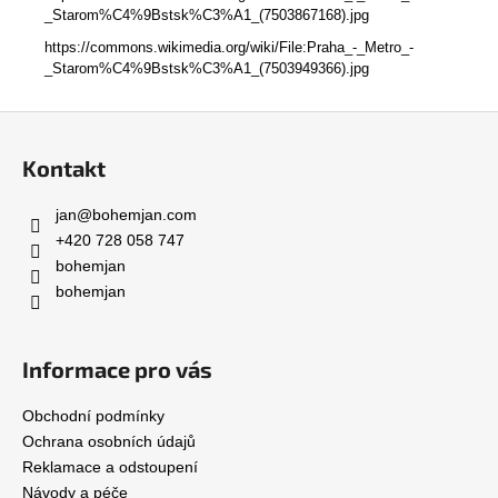
_Starom%C4%9Bstsk%C3%A1_(7503867168).jpg
https://commons.wikimedia.org/wiki/File:Praha_-_Metro_-
_Starom%C4%9Bstsk%C3%A1_(7503949366).jpg
Z
á
Kontakt
p
a
jan
@
bohemjan.com
t
+420 728 058 747
í
bohemjan
bohemjan
Informace pro vás
Obchodní podmínky
Ochrana osobních údajů
Reklamace a odstoupení
Návody a péče