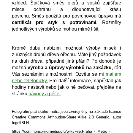
vzhled. Špičková směs olejů a vosků zajišťuje
misce ochranu a dlouhotrvající krásu
povrchu. Směs použitá pro povrchovou úpravu má
certifikát pro styk s potravinami
. Rozměry
jednotlivých výrobků se mohou mírně lišit.
Kromě dubu nabízím možnost výroby misek i
z různých druhů dřeva ořechu. Máte jiný požadavek
na druh dřeva, případně jiná přání? Po dohodě je
možná
výroba a úpravy výrobků na zakázku,
rád
Vás seznámím s možnostmi. Ozvěte se mi
mailem
nebo telefonicky
.
Pro další informace, například jak
hodiny nastavit nebo jak o ně pečovat, přejděte na
stránku
návody a péče
.
Fotografie pražského metra jsou zveřejněny na základě licence
Creative Commons Attribution-Share Alike 2.0 Generic, autor
IngolfBLN.
https://commons.wikimedia.org/wiki/File:Praha_-_Metro_-