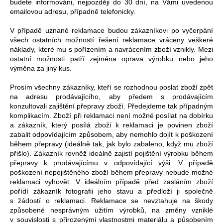
budete informováni, nejpozději do 30 dní, na Vámi uvedenou
emailovou adresu, případně telefonicky.
V případě uznané reklamace budou zákazníkovi po vyčerpání
všech ostatních možností řešení reklamace vráceny veškeré
náklady, které mu s pořízením a navrácením zboží vznikly. Mezi
ostatní možnosti patří zejména oprava výrobku nebo jeho
výměna za jiný kus.
Prosím všechny zákazníky, kteří se rozhodnou poslat zboží zpět
na adresu prodávajícího, aby předem s prodávajícím
konzultovali zajištění přepravy zboží. Předejdeme tak případným
komplikacím. Zboží při reklamaci není možné posílat na dobírku
a zákazník, který posílá zboží k reklamaci je povinen zboží
zabalit odpovídajícím způsobem, aby nemohlo dojít k poškození
během přepravy (ideálně tak, jak bylo zabaleno, když mu zboží
přišlo). Zákazník rovněž ideálně zajistí pojištění výrobku během
přepravy k prodávajícímu v odpovídající výši. V případě
poškození nepojištěného zboží během přepravy nebude možné
reklamaci vyhovět. V ideálním případě před zasláním zboží
pořídí zákazník fotografii jeho stavu a předloží ji společně
s žádostí o reklamaci. Reklamace se nevztahuje na škody
způsobené nesprávným užitím výrobků, na změny vzniklé
v souvislosti s přirozenými vlastnostmi materiálu a působením