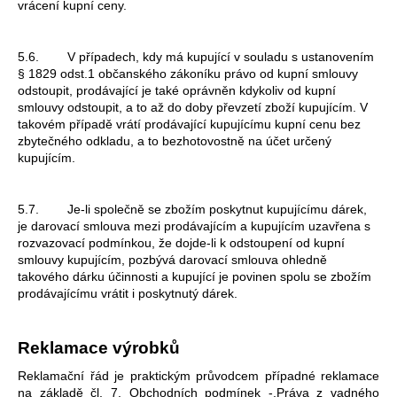
vrácení kupní ceny.
5.6. V případech, kdy má kupující v souladu s ustanovením
§ 1829 odst.1 občanského zákoníku právo od kupní smlouvy
odstoupit, prodávající je také oprávněn kdykoliv od kupní
smlouvy odstoupit, a to až do doby převzetí zboží kupujícím. V
takovém případě vrátí prodávající kupujícímu kupní cenu bez
zbytečného odkladu, a to bezhotovostně na účet určený
kupujícím.
5.7. Je-li společně se zbožím poskytnut kupujícímu dárek,
je darovací smlouva mezi prodávajícím a kupujícím uzavřena s
rozvazovací podmínkou, že dojde-li k odstoupení od kupní
smlouvy kupujícím, pozbývá darovací smlouva ohledně
takového dárku účinnosti a kupující je povinen spolu se zbožím
prodávajícímu vrátit i poskytnutý dárek.
Reklamace výrobků
Reklamační řád je praktickým průvodcem případné reklamace
na základě čl. 7. Obchodních podmínek -.Práva z vadného