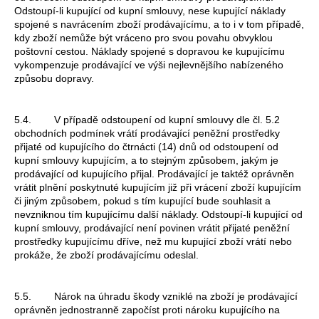
č
Odstoupí-li kupující od kupní smlouvy, nese kupující náklady
u
spojené s navrácením zboží prodávajícímu, a to i v tom případě,
j
kdy zboží nemůže být vráceno pro svou povahu obvyklou
e
poštovní cestou. Náklady spojené s dopravou ke kupujícímu
m
vykompenzuje prodávající ve výši nejlevnějšího nabízeného
e
způsobu dopravy.
5.4. V případě odstoupení od kupní smlouvy dle čl. 5.2
STOLNÍ
obchodních podmínek vrátí prodávající peněžní prostředky
HODINY
MINIMAL
přijaté od kupujícího do čtrnácti (14) dnů od odstoupení od
-
kupní smlouvy kupujícím, a to stejným způsobem, jakým je
ČERNÝ
prodávající od kupujícího přijal. Prodávající je taktéž oprávněn
OŘECH
vrátit plnění poskytnuté kupujícím již při vrácení zboží kupujícím
či jiným způsobem, pokud s tím kupující bude souhlasit a
1
890
nevzniknou tím kupujícímu další náklady. Odstoupí-li kupující od
Kč
kupní smlouvy, prodávající není povinen vrátit přijaté peněžní
prostředky kupujícímu dříve, než mu kupující zboží vrátí nebo
prokáže, že zboží prodávajícímu odeslal.
5.5. Nárok na úhradu škody vzniklé na zboží je prodávající
oprávněn jednostranně započíst proti nároku kupujícího na