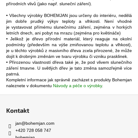
přírodních vlivů (jako např. sluneční záření).
• Všechny výrobky BOHEMJAN jsou určeny do interiéru, nedělá
jim dobře prudký výkyv teploty a vlhkosti. Není vhodné
je vystavovat přímému slunečnímu záření, zejména v horkých
letních dnech, ani pobyt na mrazu (zejména pro květináče)
• Jelikož je dřevo přírodní materiál, který reaguje na okolní
podmínky (především na výše zmiňovanou teplotu a vlhkost),
je u těchto výrobků z masivního dřeva zcela přirozené, že může
dojít k drobným změnám ve tvaru výrobku či vzniku prasklinek.
• Přirozenou vlastností dřeva také je, že pod vlivem slunečního
záření tmavne. U světlých dřev je tato změna samozřejmě více
patrná.
Kompletní informace jak správně zacházet s produkty Bohemjan
naleznete v dokumentu
Návody a péče o výrobky
.
Z
á
Kontakt
p
a
jan
@
bohemjan.com
t
+420 728 058 747
bohemjan