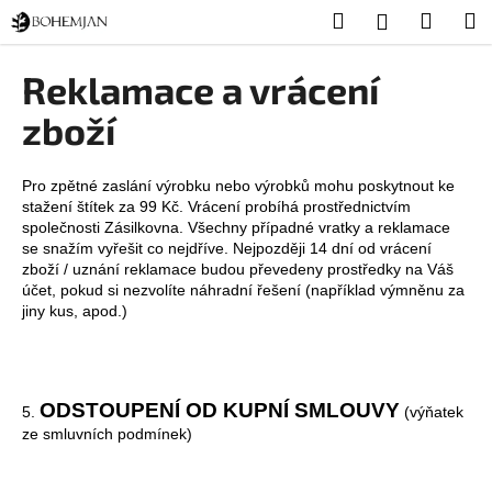
K
Přejít
Hledat
Nákup
M
Přihlášení
na
o
obsah
Zpět
Zpět
košík
š
Reklamace a vrácení
í
C
zboží
k
o
p
Pro zpětné zaslání výrobku nebo výrobků mohu poskytnout ke
o
stažení štítek za 99 Kč. Vrácení probíhá prostřednictvím
společnosti Zásilkovna. Všechny případné vratky a reklamace
t
se snažím vyřešit co nejdříve. Nejpozději 14 dní od vrácení
ř
zboží / uznání reklamace budou převedeny prostředky na Váš
e
účet, pokud si nezvolíte náhradní řešení (například výmněnu za
jiny kus, apod.)
b
u
j
e
ODSTOUPENÍ OD KUPNÍ SMLOUVY
5.
(výňatek
t
ze smluvních podmínek)
e
n