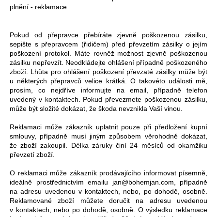
plnění - reklamace
Pokud od přepravce přebíráte zjevně poškozenou zásilku,
sepište s přepravcem (řidičem) před převzetím zásilky o jejím
poškození protokol. Máte rovněž možnost zjevně poškozenou
zásilku nepřevzít. Neodkládejte ohlášení případně poškozeného
zboží. Lhůta pro ohlášení poškození převzaté zásilky může být
u některých přepravců velice krátká. O takovéto události mě,
prosím, co nejdříve informujte na email, případně telefon
uvedený v kontaktech. Pokud převezmete poškozenou zásilku,
může být složité dokázat, že škoda nevznikla Vaší vinou.
Reklamaci může zákazník uplatnit pouze při předložení kupní
smlouvy, případně musí jiným způsobem věrohodně dokázat,
že zboží zakoupil. Délka záruky činí 24 měsíců od okamžiku
převzetí zboží.
O reklamaci může zákazník prodávajícího informovat písemně,
ideálně prostřednictvím emailu jan@bohemjan.com, případně
na adresu uvedenou v kontaktech, nebo, po dohodě, osobně.
Reklamované zboží můžete doručit na adresu uvedenou
v kontaktech, nebo po dohodě, osobně. O výsledku reklamace