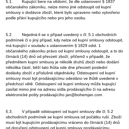
5.1. Kupující bere na vědomí, že dle ustanovení § 1837
a
občanského zákoníku, nelze mimo jiné odstoupit od kupní
smlouvy o dodávce zboží, které bylo upraveno nebo vytvořeno
j
podle přání kupujícího nebo pro jeho osobu.
í
t
5.2. Nejedná-li se o případ uvedený v čl. 5.1 obchodních
?
podmínek či o jiný případ, kdy nelze od kupní smlouvy odstoupit,
má kupující v souladu s ustanovením § 1829 odst. 1
občanského zákoníku právo od kupní smlouvy odstoupit, a to do
čtrnácti (14) dnů od převzetí zboží, přičemž v případě, že
předmětem kupní smlouvy je několik druhů zboží nebo dodání
HLEDAT
několika částí, běží tato lhůta ode dne převzetí poslední
dodávky zboží z příslušné objednávky. Odstoupení od kupní
smlouvy musí být prodávajícímu odesláno ve lhůtě uvedené v
předchozí větě. Odstoupení od kupní smlouvy může kupující
zasílat mimo jiné na adresu sídla prodávajícího či na adresu
D
elektronické pošty prodávajícího jan@bohemjan.com .
o
p
o
5.3. V případě odstoupení od kupní smlouvy dle čl. 5.2
r
obchodních podmínek se kupní smlouva od počátku ruší. Zboží
musí být kupujícím prodávajícímu vráceno do čtrnácti (14) dnů
u
od doručení odstoupení od kupní smlouvy prodávajícímu.