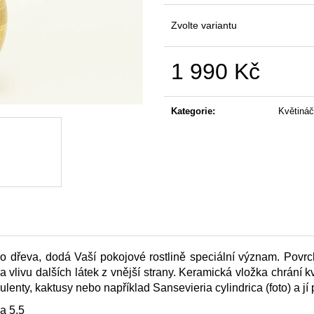
STOLNÍ HODINY MINIMAL VELKÉ -
MISKA VÁLEC -
DUB - JEDINEČNÉ 2
690 Kč
Zvolte variantu
2 490 Kč
1 990 Kč
Měrná
cena:
Kategorie
:
Květiná
o dřeva, dodá Vaší pokojové rostlině speciální význam. Povrc
 vlivu dalších látek z vnější strany.
Keramická vložka chrání kvě
kulenty, kaktusy nebo například
Sansevieria cylindrica (foto) a jí
ka 5,5