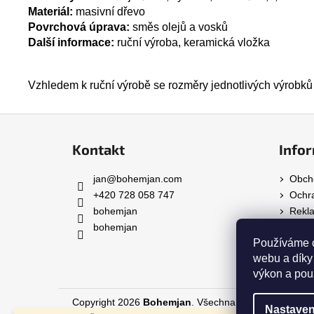
Materiál:
masivní dřevo
Povrchová úprava:
směs olejů a vosků
Další informace:
ruční výroba, keramická vložka
Vzhledem k ruční výrobě se rozměry jednotlivých výrobků 
Z
á
Kontakt
Infor
p
a
jan
@
bohemjan.com
Obch
t
+420 728 058 747
Ochra
í
bohemjan
Rekl
bohemjan
Návo
Používáme c
Ke st
webu a díky
výkon a pou
Copyright 2026
Bohemjan
. Všechna práva vyhrazena
Nastaven