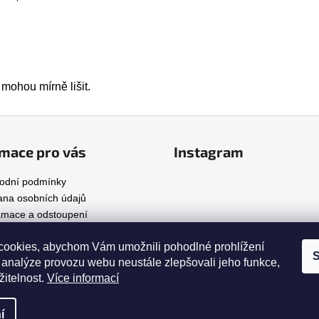
mohou mírně lišit.
mace pro vás
Instagram
odní podmínky
na osobních údajů
amace a odstoupení
dy a péče
ookies, abychom Vám umožnili pohodlné prohlížení
ažení
S
 analýze provozu webu neustále zlepšovali jeho funkce,
žitelnost.
Více informací
.
Upravit nastavení cookies
í