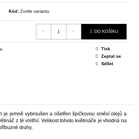
 DUB
Kód:
Zvolte variantu
DO KOŠÍKU
Tisk
če
Zeptat se
Sdílet
h je jemně vybroušen a ošetřen špičkovou směsí olejů a
tináč z té vnitřní.
Velikost tohoto květináče je vhodná na
 příbuzné druhy.