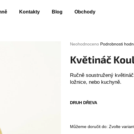
mně
Kontakty
Blog
Obchody
Co potřebujete najít?
Průměrné
Neohodnoceno
Podrobnosti hodn
hodnocení
produktu
Květináč Kou
HLEDAT
je
0,0
z
Ručně soustružený květináč
5
Doporučujeme
ložnice, nebo kuchyně.
hvězdiček.
DRUH DŘEVA
Můžeme doručit do:
Zvolte varian