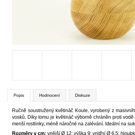
MISKA METRO - DUB
990 Kč
Popis
Hodnocení
Diskuze
Ručně soustružený květináč Koule, vyrobený z masivníh
vosků. Díky tomu je květináč výborně chráněn proti vodě a
menší rostlinky, méně náročné na zalévání. Ideální na su
Rozměry v cm:
vnější Ø 12; výška 9; vnitřní Ø 6,5; hloub