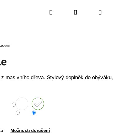
Hledat
Přihlášení
Nákupní
košík
ocení
le
 z masivního dřeva. Stylový doplněk do obýváku,
Následující
tu
Možnosti doručení